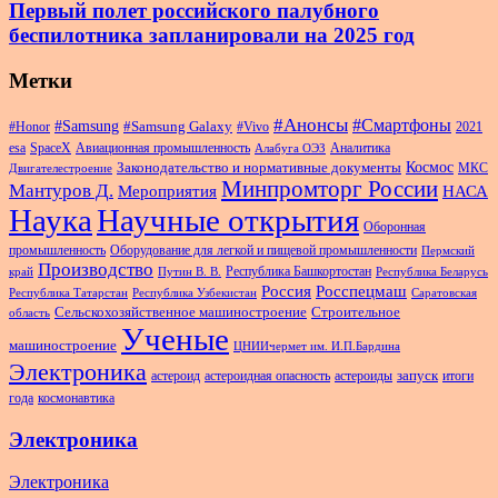
Первый полет российского палубного
беспилотника запланировали на 2025 год
Метки
#Анонсы
#Смартфоны
#Samsung
#Samsung Galaxy
#Honor
#Vivo
2021
esa
SpaceX
Авиационная промышленность
Аналитика
Алабуга ОЭЗ
Космос
Законодательство и нормативные документы
МКС
Двигателестроение
Минпромторг России
Мантуров Д.
Мероприятия
НАСА
Наука
Научные открытия
Оборонная
промышленность
Оборудование для легкой и пищевой промышленности
Пермский
Производство
Республика Башкортостан
край
Путин В. В.
Республика Беларусь
Россия
Росспецмаш
Республика Татарстан
Республика Узбекистан
Саратовская
Сельскохозяйственное машиностроение
Строительное
область
Ученые
машиностроение
ЦНИИчермет им. И.П.Бардина
Электроника
запуск
астероид
астероидная опасность
астероиды
итоги
года
космонавтика
Электроника
Электроника