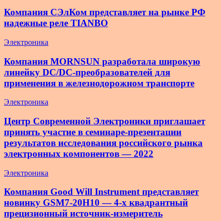
Компания СЭлКом представляет на рынке РФ
надежные реле TIANBO
Электроника
Компания MORNSUN разработала широкую
линейку DC/DC-преобразователей для
применения в железнодорожном транспорте
Электроника
Центр Современной Электроники приглашает
принять участие в семинаре-презентации
результатов исследования российского рынка
электронных компонентов — 2022
Электроника
Компания Good Will Instrument представляет
новинку GSM7-20H10 — 4-х квадрантный
прецизионный источник-измеритель