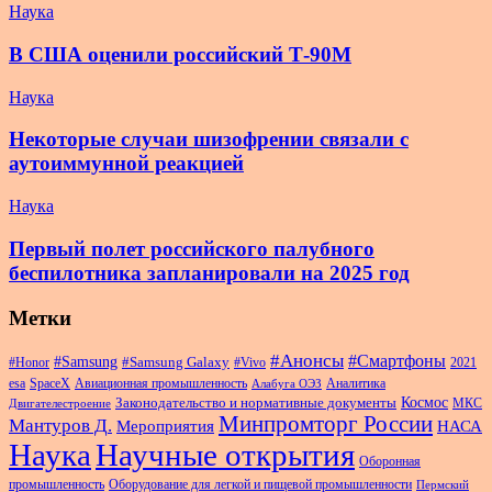
Наука
В США оценили российский Т-90М
Наука
Некоторые случаи шизофрении связали с
аутоиммунной реакцией
Наука
Первый полет российского палубного
беспилотника запланировали на 2025 год
Метки
#Анонсы
#Смартфоны
#Samsung
#Samsung Galaxy
#Honor
#Vivo
2021
esa
SpaceX
Авиационная промышленность
Аналитика
Алабуга ОЭЗ
Космос
Законодательство и нормативные документы
МКС
Двигателестроение
Минпромторг России
Мантуров Д.
Мероприятия
НАСА
Наука
Научные открытия
Оборонная
промышленность
Оборудование для легкой и пищевой промышленности
Пермский