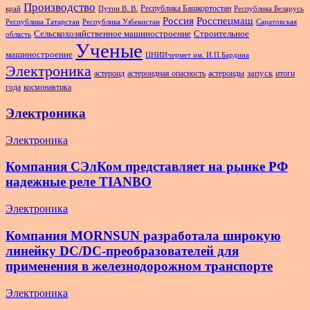
Производство
Республика Башкортостан
край
Путин В. В.
Республика Беларусь
Россия
Росспецмаш
Республика Татарстан
Республика Узбекистан
Саратовская
Сельскохозяйственное машиностроение
Строительное
область
Ученые
машиностроение
ЦНИИчермет им. И.П.Бардина
Электроника
запуск
астероид
астероидная опасность
астероиды
итоги
года
космонавтика
Электроника
Электроника
Компания СЭлКом представляет на рынке РФ
надежные реле TIANBO
Электроника
Компания MORNSUN разработала широкую
линейку DC/DC-преобразователей для
применения в железнодорожном транспорте
Электроника