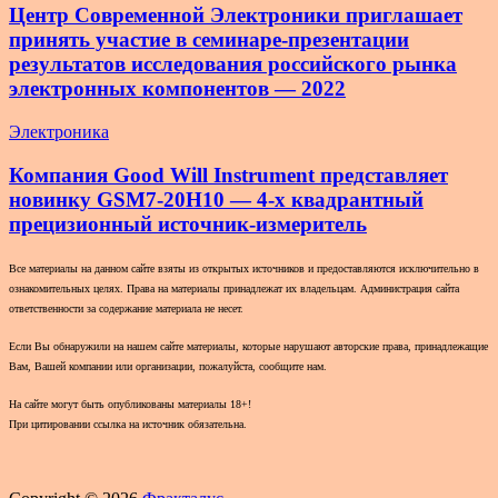
Центр Современной Электроники приглашает
принять участие в семинаре-презентации
результатов исследования российского рынка
электронных компонентов — 2022
Электроника
Компания Good Will Instrument представляет
новинку GSM7-20H10 — 4-х квадрантный
прецизионный источник-измеритель
Все материалы на данном сайте взяты из открытых источников и предоставляются исключительно в
ознакомительных целях. Права на материалы принадлежат их владельцам. Администрация сайта
ответственности за содержание материала не несет.
Если Вы обнаружили на нашем сайте материалы, которые нарушают авторские права, принадлежащие
Вам, Вашей компании или организации, пожалуйста, сообщите нам.
На сайте могут быть опубликованы материалы 18+!
При цитировании ссылка на источник обязательна.