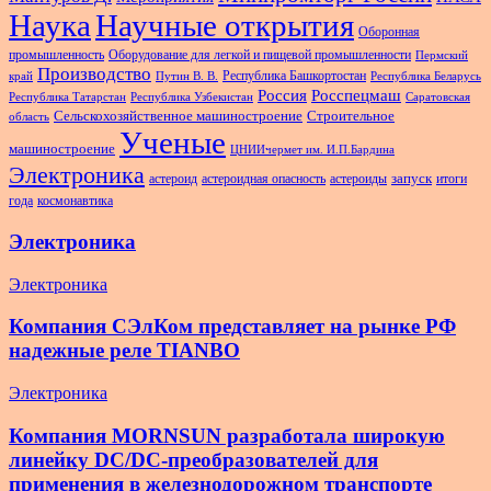
Наука
Научные открытия
Оборонная
промышленность
Оборудование для легкой и пищевой промышленности
Пермский
Производство
Республика Башкортостан
край
Путин В. В.
Республика Беларусь
Россия
Росспецмаш
Республика Татарстан
Республика Узбекистан
Саратовская
Сельскохозяйственное машиностроение
Строительное
область
Ученые
машиностроение
ЦНИИчермет им. И.П.Бардина
Электроника
запуск
астероид
астероидная опасность
астероиды
итоги
года
космонавтика
Электроника
Электроника
Компания СЭлКом представляет на рынке РФ
надежные реле TIANBO
Электроника
Компания MORNSUN разработала широкую
линейку DC/DC-преобразователей для
применения в железнодорожном транспорте