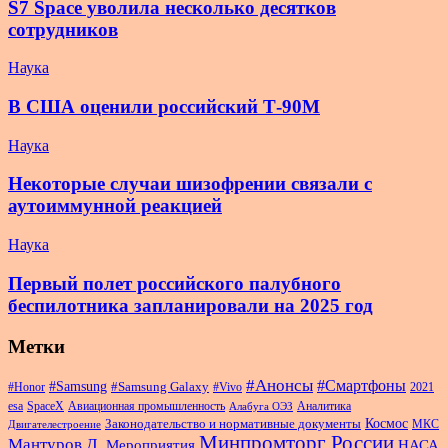
S7 Space уволила несколько десятков
сотрудников
Наука
В США оценили российский Т-90М
Наука
Некоторые случаи шизофрении связали с
аутоиммунной реакцией
Наука
Первый полет российского палубного
беспилотника запланировали на 2025 год
Метки
#Анонсы
#Смартфоны
#Samsung
#Samsung Galaxy
#Honor
#Vivo
2021
esa
SpaceX
Авиационная промышленность
Аналитика
Алабуга ОЭЗ
Космос
Законодательство и нормативные документы
МКС
Двигателестроение
Минпромторг России
Мантуров Д.
Мероприятия
НАСА