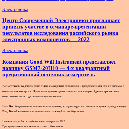
Электроника
Центр Современной Электроники приглашает
принять участие в семинаре-презентации
результатов исследования российского рынка
электронных компонентов — 2022
Электроника
Компания Good Will Instrument представляет
новинку GSM7-20H10 — 4-х квадрантный
прецизионный источник-измеритель
Все материалы на данном сайте взяты из открытых источников и предоставляются исключительно в
ознакомительных целях. Права на материалы принадлежат их владельцам. Администрация сайта
ответственности за содержание материала не несет.
Если Вы обнаружили на нашем сайте материалы, которые нарушают авторские права, принадлежащие
Вам, Вашей компании или организации, пожалуйста, сообщите нам.
На сайте могут быть опубликованы материалы 18+!
При цитировании ссылка на источник обязательна.