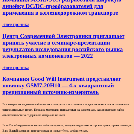
линейку DC/DC-преобразователей для
применения в железнодорожном транспорте
Электроника
Центр Современной Электроники приглашает
принять участие в семинаре-презентации
результатов исследования российского рынка
электронных компонентов — 2022
Электроника
Компания Good Will Instrument представляет
новинку GSM7-20H10 — 4-х квадрантный
прецизионный источник-измеритель
Все материалы на данном сайте взяты из открытых источников и предоставляются исключительно в
ознакомительных целях. Права на материалы принадлежат их владельцам. Администрация сайта
ответственности за содержание материала не несет.
Если Вы обнаружили на нашем сайте материалы, которые нарушают авторские права, принадлежащие
Вам, Вашей компании или организации, пожалуйста, сообщите нам.