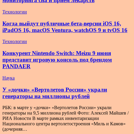
мониторинга сна и приём лекарств
Технологии
Когда выйдут публичные бета-версии iOS 16,
iPadOS 16, macOS Ventura, watchOS 9 и tvOS 16
Технологии
Конкурент Nintendo Switch: Meizu 9 июня
представит игровую консоль под брендом
PANDAER
Наука
У «дочки» «Вертолетов России» украли
генераторы на миллионы рублей
РБК: в марте у «дочки» «Вертолетов России» украли
генераторы на 9,5 миллиона рублей Фото: Алексей Майшев /
РИА Новости В марте рамках инвентаризации
Национального центра вертолетостроения «Миль и Камов»
(дочерняя…