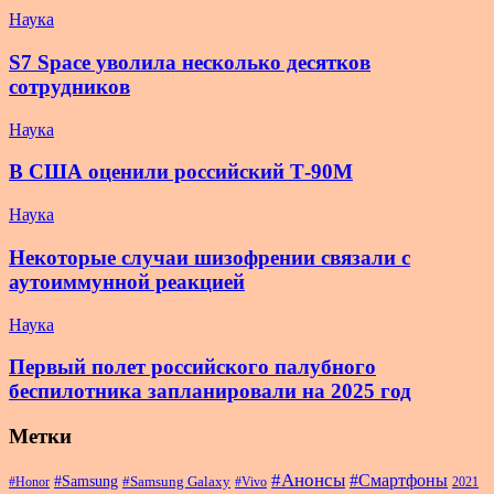
Наука
S7 Space уволила несколько десятков
сотрудников
Наука
В США оценили российский Т-90М
Наука
Некоторые случаи шизофрении связали с
аутоиммунной реакцией
Наука
Первый полет российского палубного
беспилотника запланировали на 2025 год
Метки
#Анонсы
#Смартфоны
#Samsung
#Samsung Galaxy
#Honor
#Vivo
2021