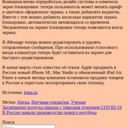
Компания вновь переработала дизайн системы и изменила
экран блокировки: теперь пользователь может менять шрифт
и цветовое оформление экрана, а также добавлять виджеты.
Вместе с тем можно добавить несколько вариантов экрана
блокировки, автоматически меняющихся со временем.
Уведомления на экране блокировки теперь появляются внизу
экрана.
В iMessage теперь можно редактировать и удалять
отправленные сообщения. При использовании голосового
ввода клавиатура теперь будет оставаться на экране для
быстрого редактирования.
В конце марта стало известно об отказе Apple продавать в
России новый iPhone SE, Mac Studio и обновленный iPad Air.
Ранее в начале месяца компания остановила продажи товаров
в России и перестала экспортировать свою технику.
Источник:
lenta.ru
Метки:
Наука
,
Научные открытия
,
Ученые
Навигация
Загрязнение воздуха связали с тяжелым течением COVID-19
В России начали производство нового ноутбука
по
Поиск
записям