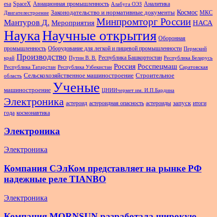
esa
SpaceX
Авиационная промышленность
Аналитика
Алабуга ОЭЗ
Космос
Законодательство и нормативные документы
МКС
Двигателестроение
Минпромторг России
Мантуров Д.
Мероприятия
НАСА
Наука
Научные открытия
Оборонная
промышленность
Оборудование для легкой и пищевой промышленности
Пермский
Производство
Республика Башкортостан
край
Путин В. В.
Республика Беларусь
Россия
Росспецмаш
Республика Татарстан
Республика Узбекистан
Саратовская
Сельскохозяйственное машиностроение
Строительное
область
Ученые
машиностроение
ЦНИИчермет им. И.П.Бардина
Электроника
запуск
астероид
астероидная опасность
астероиды
итоги
года
космонавтика
Электроника
Электроника
Компания СЭлКом представляет на рынке РФ
надежные реле TIANBO
Электроника
Компания MORNSUN разработала широкую