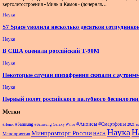
вертолетостроения «Миль и Камов» (дочерняя…
Наука
S7 Space уволила несколько десятков сотруднико
Наука
В США оценили российский Т-90М
Наука
Некоторые случаи шизофрении связали с аутоим
Наука
Первый полет российского палубного беспилотни
Метки
#Анонсы
#Смартфоны
#Samsung
#Samsung Galaxy
#Honor
#Vivo
2021
es
Наука
Н
Минпромторг России
Мероприятия
НАСА