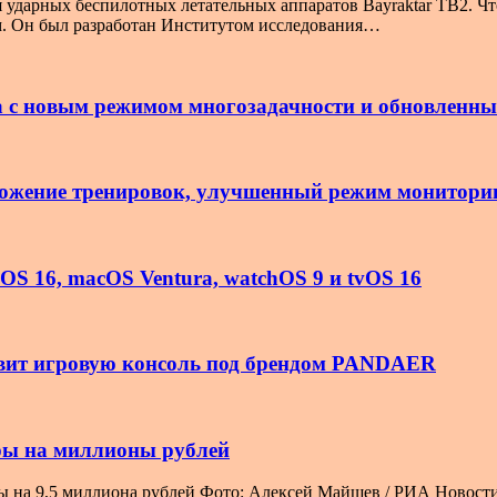
 ударных беспилотных летательных аппаратов Bayraktar TB2. Чт
. Он был разработан Институтом исследования…
ura с новым режимом многозадачности и обновлен
ложение тренировок, улучшенный режим мониторин
OS 16, macOS Ventura, watchOS 9 и tvOS 16
тавит игровую консоль под брендом PANDAER
оры на миллионы рублей
ры на 9,5 миллиона рублей Фото: Алексей Майшев / РИА Новост