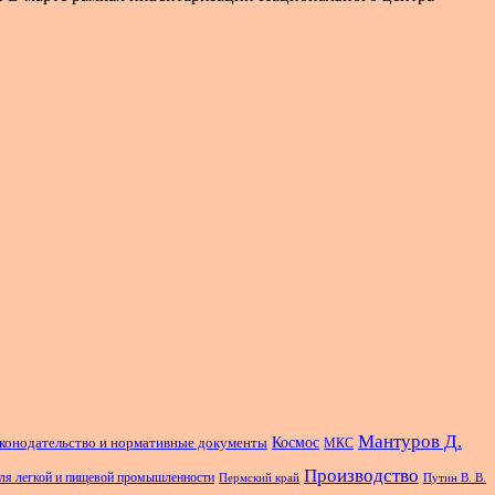
Мантуров Д.
Космос
конодательство и нормативные документы
МКС
Производство
ля легкой и пищевой промышленности
Пермский край
Путин В. В.