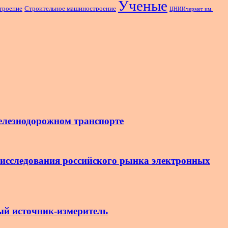
Ученые
троение
Строительное машиностроение
ЦНИИчермет им.
лезнодорожном транспорте
 исследования российского рынка электронных
ый источник-измеритель