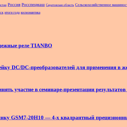
Россия
Росспецмаш
Сельскохозяйственное машинос
истан
Саратовская область
ск
итоги года
космонавтика
дежные реле TIANBO
у DC/DC-преобразователей для применения в же
ять участие в семинаре-презентации результатов
овинку GSM7-20H10 — 4-х квадрантный прецизионн