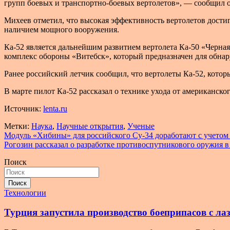
групп боевых и транспортно-боевых вертолетов», — сообщил он
Михеев отметил, что высокая эффективность вертолетов дости
наличием мощного вооружения.
Ка-52 является дальнейшим развитием вертолета Ка-50 «Черна
комплекс обороны «Витебск», который предназначен для обнар
Ранее российский летчик сообщил, что вертолеты Ка-52, кото
В марте пилот Ка-52 рассказал о технике ухода от американск
Источник:
lenta.ru
Метки:
Наука
,
Научные открытия
,
Ученые
Навигация
Модуль «Хибины» для российского Су-34 доработают с учетом
Рогозин рассказал о разработке противоспутникового оружия в
по
Поиск
записям
Поиск
Технологии
Турция запустила производство боеприпасов с ла