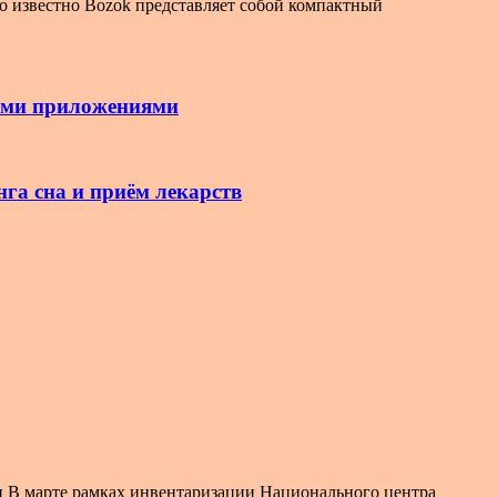
о известно Bozok представляет собой компактный
ными приложениями
га сна и приём лекарств
и В марте рамках инвентаризации Национального центра