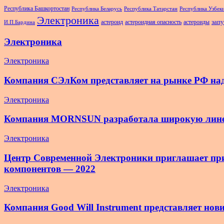
Республика Башкортостан
Республика Беларусь
Республика Татарстан
Республика Узбек
Электроника
запу
астероид
астероидная опасность
астероиды
И.П.Бардина
Электроника
Электроника
Компания СЭлКом представляет на рынке РФ на
Электроника
Компания MORNSUN разработала широкую линейк
Электроника
Центр Современной Электроники приглашает прин
компонентов — 2022
Электроника
Компания Good Will Instrument представляет н