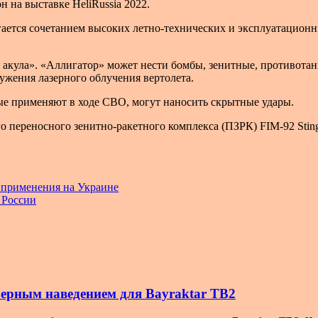
 на выставке HeliRussia 2022.
гается сочетанием высоких летно-технических и эксплуатацион
я акула». «Аллигатор» может нести бомбы, зенитные, противота
ужения лазерного облучения вертолета.
рые применяют в ходе СВО, могут наносить скрытные удары.
ого переносного зенитно-ракетного комплекса (ПЗРК) FIM-92 Sti
 применения на Украине
 России
зерным наведением для Bayraktar TB2