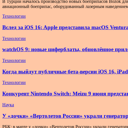
В Турции началось производство новых боеприпасов Bozok для
авиационный боеприпас, оборудованный лазерным наведением
Технологии
Вслед за iOS 16: Apple представила macOS Vent
Технологии
watchOS 9: новые циферблаты, обновлённое при
Технологии
Когда выйдут публичные бета-версии iOS 16, iPad
Технологии
Конкурент Nintendo Switch: Meizu 9 июня предс
Наука
У «дочки» «Вертолетов России» украли генерат
РБК: в марте у «дочки» «Вертолетов России» украли генерато