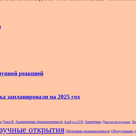
в
мунной реакцией
ка запланировали на 2025 год
За
a
SpaceX
Авиационная промышленность
Аналитика
Алабуга ОЭЗ
Двигателестроение
аучные открытия
Оборонная промышленность
Оборудование д