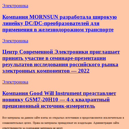
Электроника
Компания MORNSUN разработала широкую
линейку DC/DC-преобразователей для
применения в железнодорожном транспорте
Электроника
Центр Современной Электроники приглашает
принять участие в семинаре-презентации
результатов исследования российского рынка
электронных компонентов — 2022
Электроника
Компания Good Will Instrument представляет
новинку GSM7-20H10 — 4-х квадрантный
прецизионный источник-измеритель
Все материалы на данном сайте взяты из открытых источников и предоставляются исключительно в
ознакомительных целях. Права на материалы принадлежат их владельцам. Администрация сайта
ответственности за содержание материала не несет.