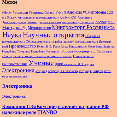
Метки
#Анонсы
#Смартфоны
#Samsung
#Samsung Galaxy
#Honor
#Vivo
2021
esa
SpaceX
Авиационная промышленность
Аналитика
Алабуга ОЭЗ
Космос
Законодательство и нормативные документы
МКС
Двигателестроение
Минпромторг России
Мантуров Д.
Мероприятия
НАСА
Наука
Научные открытия
Оборонная
промышленность
Оборудование для легкой и пищевой промышленности
Пермский
Производство
Республика Башкортостан
край
Путин В. В.
Республика Беларусь
Россия
Росспецмаш
Республика Татарстан
Республика Узбекистан
Саратовская
Сельскохозяйственное машиностроение
Строительное
область
Ученые
машиностроение
ЦНИИчермет им. И.П.Бардина
Электроника
запуск
астероид
астероидная опасность
астероиды
итоги
года
космонавтика
Электроника
Электроника
Компания СЭлКом представляет на рынке РФ
надежные реле TIANBO