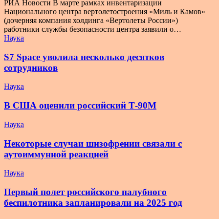
РИА Новости В марте рамках инвентаризации
Национального центра вертолетостроения «Миль и Камов»
(дочерняя компания холдинга «Вертолеты России»)
работники службы безопасности центра заявили о…
Наука
S7 Space уволила несколько десятков
сотрудников
Наука
В США оценили российский Т-90М
Наука
Некоторые случаи шизофрении связали с
аутоиммунной реакцией
Наука
Первый полет российского палубного
беспилотника запланировали на 2025 год