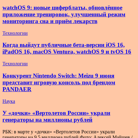
watchOS 9: новые циферблаты, обновлённое
приложение тренировок, улучшенный режим
мониторинга сна и приём лекарств
Технологии
Когда выйдут публичные бета-версии iOS 16,
iPadOS 16, macOS Ventura, watchOS 9 и tvOS 16
Технологии
Конкурент Nintendo Switch: Meizu 9 июня
представит игровую консоль под брендом
PANDAER
Наука
У «дочки» «Вертолетов России» украли
генераторы на миллионы рублей
РБК: в марте у «дочки» «Вертолетов России» украли
генераторы на 9,5 миллиона рублей Фото: Алексей Майшев /