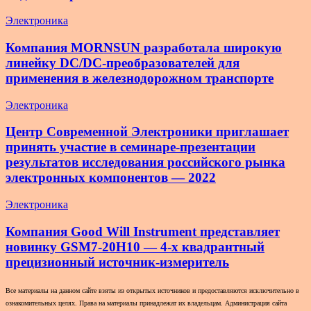
Электроника
Компания MORNSUN разработала широкую
линейку DC/DC-преобразователей для
применения в железнодорожном транспорте
Электроника
Центр Современной Электроники приглашает
принять участие в семинаре-презентации
результатов исследования российского рынка
электронных компонентов — 2022
Электроника
Компания Good Will Instrument представляет
новинку GSM7-20H10 — 4-х квадрантный
прецизионный источник-измеритель
Все материалы на данном сайте взяты из открытых источников и предоставляются исключительно в
ознакомительных целях. Права на материалы принадлежат их владельцам. Администрация сайта