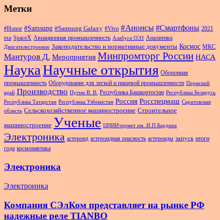
Метки
#Анонсы
#Смартфоны
#Samsung
#Samsung Galaxy
#Honor
#Vivo
2021
esa
SpaceX
Авиационная промышленность
Аналитика
Алабуга ОЭЗ
Космос
Законодательство и нормативные документы
МКС
Двигателестроение
Минпромторг России
Мантуров Д.
Мероприятия
НАСА
Наука
Научные открытия
Оборонная
промышленность
Оборудование для легкой и пищевой промышленности
Пермский
Производство
Республика Башкортостан
край
Путин В. В.
Республика Беларусь
Россия
Росспецмаш
Республика Татарстан
Республика Узбекистан
Саратовская
Сельскохозяйственное машиностроение
Строительное
область
Ученые
машиностроение
ЦНИИчермет им. И.П.Бардина
Электроника
запуск
астероид
астероидная опасность
астероиды
итоги
года
космонавтика
Электроника
Электроника
Компания СЭлКом представляет на рынке РФ
надежные реле TIANBO