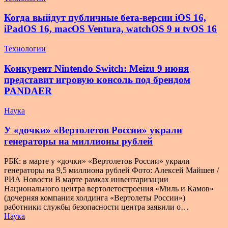
Когда выйдут публичные бета-версии iOS 16,
iPadOS 16, macOS Ventura, watchOS 9 и tvOS 16
Технологии
Конкурент Nintendo Switch: Meizu 9 июня
представит игровую консоль под брендом
PANDAER
Наука
У «дочки» «Вертолетов России» украли
генераторы на миллионы рублей
РБК: в марте у «дочки» «Вертолетов России» украли
генераторы на 9,5 миллиона рублей Фото: Алексей Майшев /
РИА Новости В марте рамках инвентаризации
Национального центра вертолетостроения «Миль и Камов»
(дочерняя компания холдинга «Вертолеты России»)
работники службы безопасности центра заявили о…
Наука