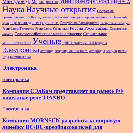
Минпромторг России
Мантуров Д.
Мероприятия
НАСА
Наука
Научные открытия
Оборонная
промышленность
Оборудование для легкой и пищевой промышленности
Пермский
Производство
Республика Башкортостан
край
Путин В. В.
Республика Беларусь
Россия
Росспецмаш
Республика Татарстан
Республика Узбекистан
Саратовская
Сельскохозяйственное машиностроение
Строительное
область
Ученые
машиностроение
ЦНИИчермет им. И.П.Бардина
Электроника
запуск
астероид
астероидная опасность
астероиды
итоги
года
космонавтика
Электроника
Электроника
Компания СЭлКом представляет на рынке РФ
надежные реле TIANBO
Электроника
Компания MORNSUN разработала широкую
линейку DC/DC-преобразователей для