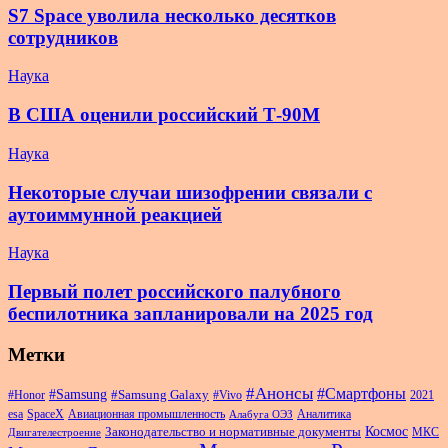
S7 Space уволила несколько десятков
сотрудников
Наука
В США оценили российский Т-90М
Наука
Некоторые случаи шизофрении связали с
аутоиммунной реакцией
Наука
Первый полет российского палубного
беспилотника запланировали на 2025 год
Метки
#Анонсы
#Смартфоны
#Samsung
#Samsung Galaxy
#Honor
#Vivo
2021
esa
SpaceX
Авиационная промышленность
Аналитика
Алабуга ОЭЗ
Космос
Законодательство и нормативные документы
МКС
Двигателестроение