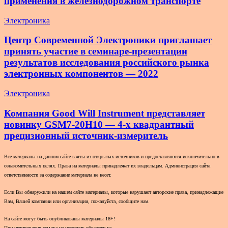
применения в железнодорожном транспорте
Электроника
Центр Современной Электроники приглашает
принять участие в семинаре-презентации
результатов исследования российского рынка
электронных компонентов — 2022
Электроника
Компания Good Will Instrument представляет
новинку GSM7-20H10 — 4-х квадрантный
прецизионный источник-измеритель
Все материалы на данном сайте взяты из открытых источников и предоставляются исключительно в
ознакомительных целях. Права на материалы принадлежат их владельцам. Администрация сайта
ответственности за содержание материала не несет.
Если Вы обнаружили на нашем сайте материалы, которые нарушают авторские права, принадлежащие
Вам, Вашей компании или организации, пожалуйста, сообщите нам.
На сайте могут быть опубликованы материалы 18+!
При цитировании ссылка на источник обязательна.